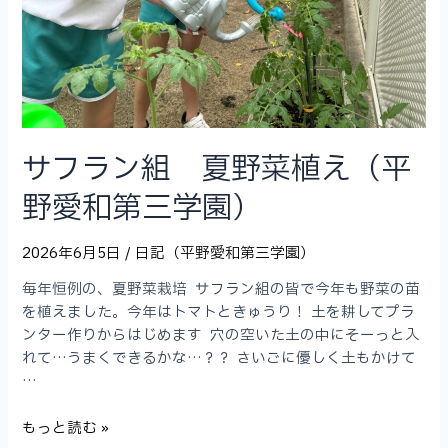
三
学
園）
サフラン組 夏野菜植え（平
野愛和第三学園）
2026年6月5日
/
日記（平野愛和第三学園）
毎年恒例の、夏野菜栽培 サフラン組の皆で今年も野菜の苗
を植えました。今年はトマトときゅうり！ 土を耕してプラ
ンター作りからはじめます 穴の空いた土の中にそーっと入
れて…うまくできるかな…？？ さいごに優しく土もかけて
…
サ
もっと読む »