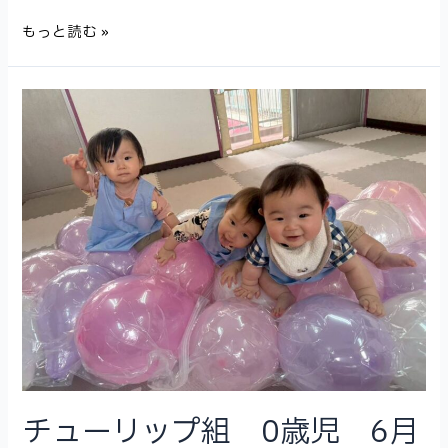
チ
もっと読む »
ュ
ー
リ
ッ
プ
組
1
歳
児
6
月
（平
野
愛
和
第
チューリップ組 0歳児 6月
三
学