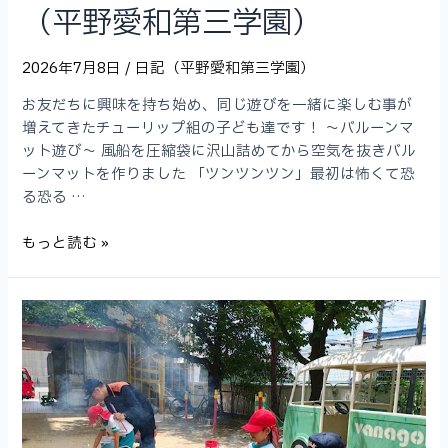
（平野愛和第三学園）
園）
2026年7月8日
/
日記（平野愛和第三学園）
お友だちに興味を持ち始め、同じ遊びを一緒に楽しむ事が
増えてきたチューリップ組の子ども達です！ 〜バルーンマ
ット遊び〜 風船を圧縮袋に沢山詰めてから空気を抜きバル
ーンマットを作りました 「ツンツンツン」最初は怖くて恐
る恐る …
チ
もっと読む »
ュ
ー
リ
ッ
プ
組
0
歳