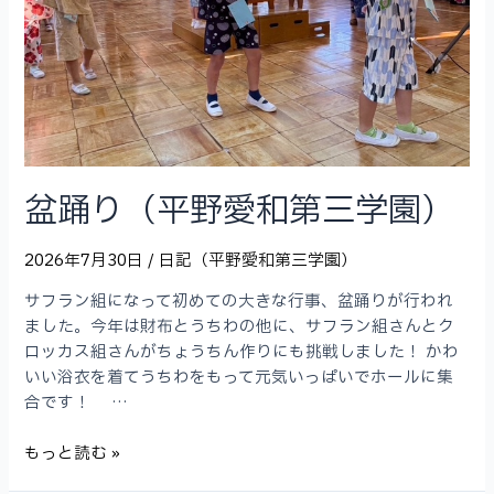
盆踊り（平野愛和第三学園）
2026年7月30日
/
日記（平野愛和第三学園）
サフラン組になって初めての大きな行事、盆踊りが行われ
ました。今年は財布とうちわの他に、サフラン組さんとク
ロッカス組さんがちょうちん作りにも挑戦しました！ かわ
いい浴衣を着てうちわをもって元気いっぱいでホールに集
合です！ …
盆
もっと読む »
踊