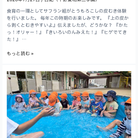
食育の一環としてサフラン組がとうもろこしの皮むき体験
を行いました。 毎年この時期のお楽しみです。 『上の皮か
ら剥くとむきやすいよ』伝えましたが、どうかな？ 『かた
っ！オリャー！』『きいろいのんみえた！』『ヒゲでてき
た！』 …
食
もっと読む »
育
『と
う
も
ろ
こ
し
の
皮
む
き』