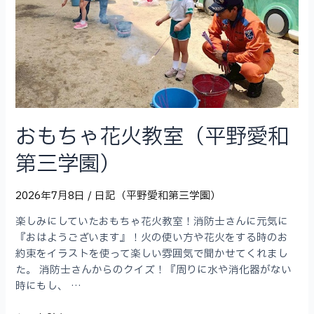
児
6
月
（平
野
愛
和
第
おもちゃ花火教室（平野愛和
三
学
第三学園）
園）
2026年7月8日
/
日記（平野愛和第三学園）
楽しみにしていたおもちゃ花火教室！消防士さんに元気に
『おはようございます』！火の使い方や花火をする時のお
約束をイラストを使って楽しい雰囲気で聞かせてくれまし
た。 消防士さんからのクイズ！『周りに水や消化器がない
時にもし、 …