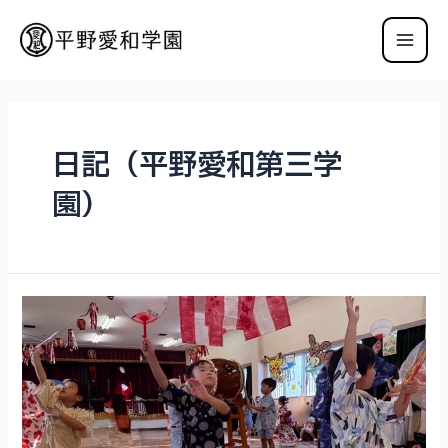
内
容
Main
を
ス
Men
キ
ッ
プ
日記（平野愛和第三学
園）