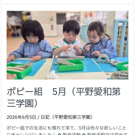
フ
ラ
ン
組
夏
野
菜
植
え
（平
野
愛
和
ポピー組 5月（平野愛和第
第
三
三学園）
学
園）
2026年6月5日
/
日記（平野愛和第三学園）
ポピー組での生活にも慣れて来て、5月は色々な新しいこと