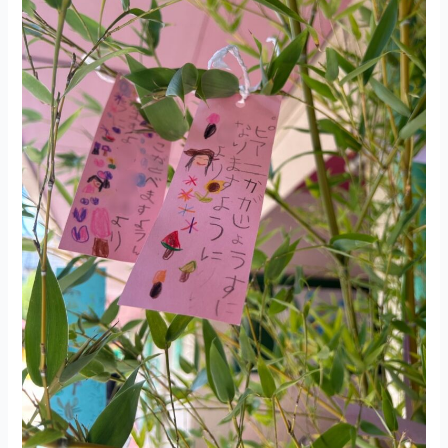
愛
和
第
三
学
園）