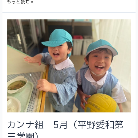
お
もっと読む »
も
ち
ゃ
花
火
教
室
（平
野
愛
和
第
三
学
園）
カンナ組 5月（平野愛和第
三学園）