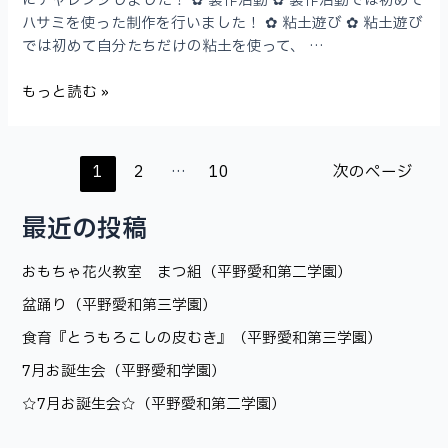
にチャレンジしました！ ✿︎ 製作活動 ✿︎ 製作活動では初めて
ハサミを使った制作を行いました！ ✿︎ 粘土遊び ✿︎ 粘土遊び
では初めて自分たちだけの粘土を使って、 …
ポ
もっと読む »
ピ
ー
組
投
1
2
…
10
次のページ
5
稿
月
の
最近の投稿
（平
ペ
野
ー
おもちゃ花火教室 まつ組（平野愛和第二学園）
愛
ジ
和
送
盆踊り（平野愛和第三学園）
第
り
食育『とうもろこしの皮むき』（平野愛和第三学園）
三
学
7月お誕生会（平野愛和学園）
園）
☆7月お誕生会☆（平野愛和第二学園）