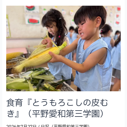
り
（平
野
愛
和
第
三
学
園）
食育『とうもろこしの皮む
き』（平野愛和第三学園）
2026年7月27日
/
日記（平野愛和第三学園）