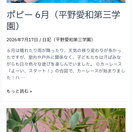
（平
野
ポピー 6月（平野愛和第三学
愛
和
園）
第
三
2026年7月17日
/
日記（平野愛和第三学園）
学
園）
６月は晴れたり雨が降ったり、天気の移り変わりが多かっ
たですが、室内や戸外に関係なく、子どもたちは汗ばみな
がらも日々色々な遊びを楽しんでいました。 ◎カーレース
「よーい、スタート！」の合図で、カーレースが始まりまし
た！ハ …
ポ
もっと読む »
ピ
ー
6
月
（平
野