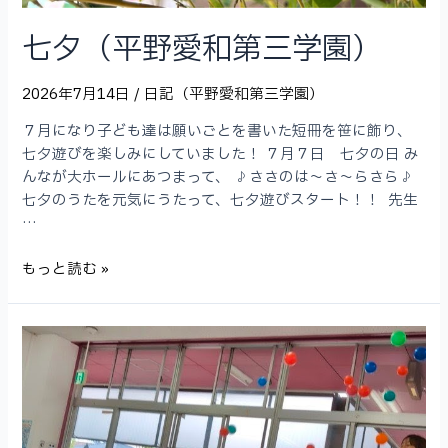
七夕（平野愛和第三学園）
2026年7月14日
/
日記（平野愛和第三学園）
７月になり子ども達は願いごとを書いた短冊を笹に飾り、
七夕遊びを楽しみにしていました！ ７月７日 七夕の日 み
んなが大ホールにあつまって、 ♪ささのは〜さ〜らさら♪
七夕のうたを元気にうたって、七夕遊びスタート！！ 先生
…
七
もっと読む »
夕
（平
野
愛
和
第
三