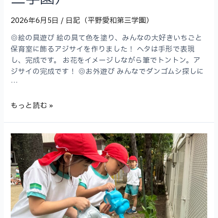
2026年6月5日
/
日記（平野愛和第三学園）
◎絵の具遊び 絵の具て色を塗り、みんなの大好きいちごと
保育室に飾るアジサイを作りました！ ヘタは手形で表現
し、完成です。 お花をイメージしながら筆でトントン。ア
ジサイの完成です！ ◎お外遊び みんなでダンゴムシ探しに
…
カ
もっと読む »
ン
ナ
組
5
月
（平
野
愛
和
第