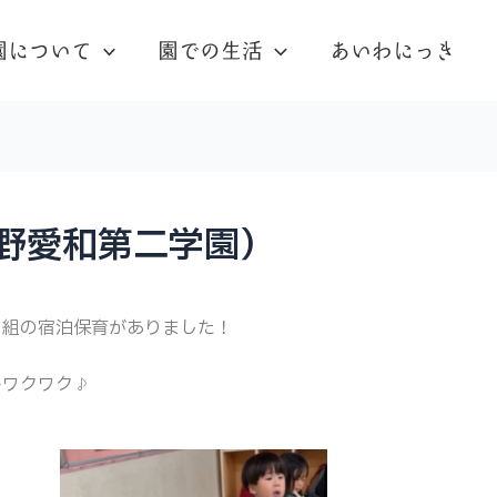
園について
園での生活
あいわにっき
野愛和第二学園）
つ組の宿泊保育がありました！
キワクワク♪