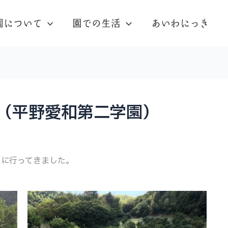
園について
園での生活
あいわにっき
（平野愛和第二学園）
りに行ってきました。