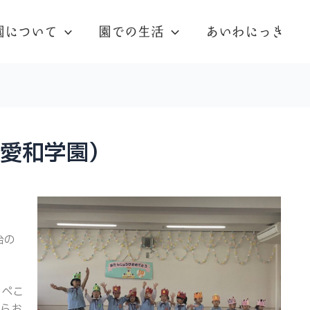
園について
園での生活
あいわにっき
野愛和学園）
台の
らぺこ
がらお